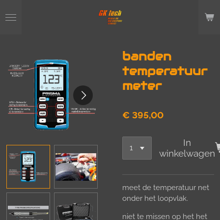
Ga
direct
naar
de
hoofdinhoud
banden
temperatuur
meter
€ 395,00
In
winkelwagen
meet de temperatuur net
onder het loopvlak.
niet te missen op het het