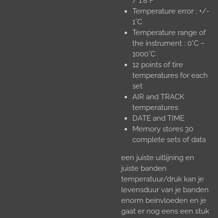
/ 1.8°F
Temperature error : +/-
1°C
Temperature range of
the instrument : 0°C –
1000°C
12 points of tire
temperatures for each
set
AIR and TRACK
temperatures
DATE and TIME
Memory stores 30
complete sets of data
een juiste uitlijning en
juiste banden
temperatuur/druk kan je
levensduur van je banden
enorm beinvloeden en je
gaat er nog eens een stuk