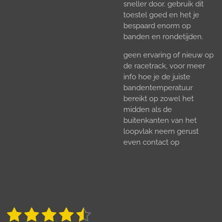
sneller door. gebruik dit
toestel goed en het je
bespaard enorm op
banden en rondetijden.
geen ervaring of nieuw op
de racetrack, voor meer
info hoe je de juiste
bandentemperatuur
bereikt op zowel het
midden als de
buitenkanten van het
loopvlak neem gerust
even contact op
1
2
3
4
5
S
R
t
a