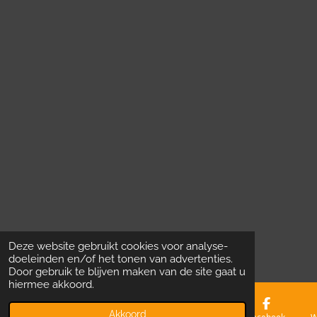
t
e
r
r
e
n
Deze website gebruikt cookies voor analyse-
doeleinden en/of het tonen van advertenties.
Door gebruik te blijven maken van de site gaat u
hiermee akkoord.
Akkoord
E-mailadres
Telefoonnummer
Kaart
Facebook
W