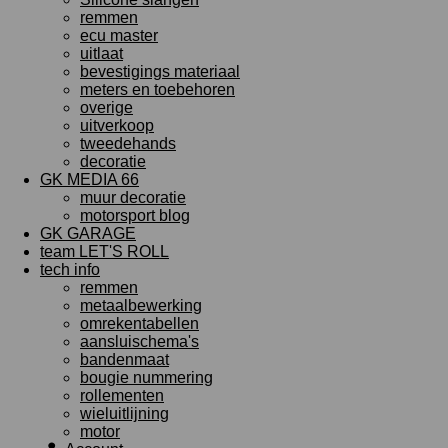
remmen
ecu master
uitlaat
bevestigings materiaal
meters en toebehoren
overige
uitverkoop
tweedehands
decoratie
GK MEDIA 66
muur decoratie
motorsport blog
GK GARAGE
team LET'S ROLL
tech info
remmen
metaalbewerking
omrekentabellen
aansluischema's
bandenmaat
bougie nummering
rollementen
wieluitlijning
motor