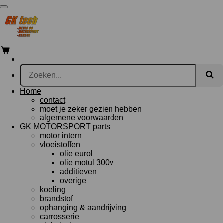
Ga
direct
naar
de
hoofdinhoud
Home
contact
moet je zeker gezien hebben
algemene voorwaarden
GK MOTORSPORT parts
motor intern
vloeistoffen
olie eurol
olie motul 300v
additieven
overige
koeling
brandstof
ophanging & aandrijving
carrosserie