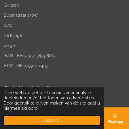
r
r
r
r
r
GK tech
:
4
r
r
r
r
Buitenstraat 130W
.
e
e
e
e
6
9170
6
n
n
n
n
De Klinge
6
6
belgie
6
6
IBAN - BE67 3771 3859 8687
6
BTW - BE 0799.170.429
6
6
6
6
Delen
Deel
Share
Delen
6
Deze website gebruikt cookies voor analyse-
© 2023 - 2026 GK tech
7
doeleinden en/of het tonen van advertenties.
s
Door gebruik te blijven maken van de site gaat u
hiermee akkoord.
t
e
Akkoord
r
E-mailadres
Telefoonnummer
Kaart
Facebook
WhatsApp
r