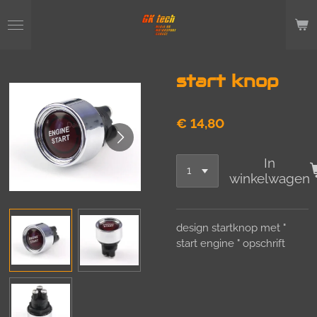
Ga
direct
naar
de
hoofdinhoud
start knop
€ 14,80
In
winkelwagen
design startknop met "
start engine " opschrift