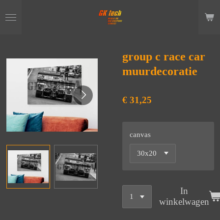
Ga
direct
naar
de
hoofdinhoud
group c race car
muurdecoratie
€ 31,25
canvas
In
winkelwagen